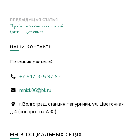
Навигация
ПРЕДЫДУЩАЯ СТАТЬЯ
Прайс остаток весна 2026
по
(опт — деревья)
записям
НАШИ КОНТАКТЫ
Питомник растений
+7-917-335-97-93
mnick06@bk.ru
г.Волгоград, станция Чапурники, ул. Цветочная,
д.4 (поворот на АЗС)
МЫ В СОЦИАЛЬНЫХ СЕТЯХ