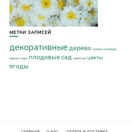
МЕТКИ ЗАПИСЕЙ
декоративные
дерево
живая изгородь
плодовые
сад
цветы
овощи
парк
хвойные
ягоды
ГЛАВНАЯ
О НАС
ОПЛАТА И ДОСТАВКА