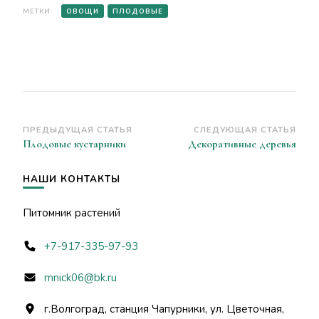
МЕТКИ:
ОВОЩИ
ПЛОДОВЫЕ
Навигация
ПРЕДЫДУЩАЯ СТАТЬЯ
СЛЕДУЮЩАЯ СТАТЬЯ
Плодовые кустарники
Декоративные деревья
по
записям
НАШИ КОНТАКТЫ
Питомник растений
+7-917-335-97-93
mnick06@bk.ru
г.Волгоград, станция Чапурники, ул. Цветочная,