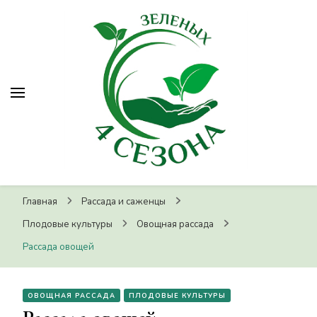
ЛПХ Четыре зеленых сезона
ЛПХ Четыре зеленых
Питомник растений, г.Волгоград
сезона
Главная
Рассада и саженцы
Плодовые культуры
Овощная рассада
Рассада овощей
ОВОЩНАЯ РАССАДА
ПЛОДОВЫЕ КУЛЬТУРЫ