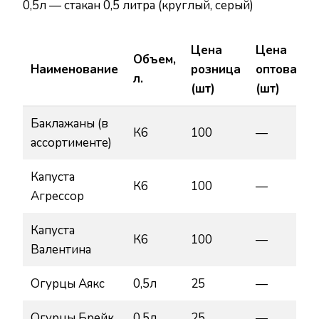
0,5л — стакан 0,5 литра (круглый, серый)
Цена
Цена
Объем,
Наименование
розница
оптовая
л.
(шт)
(шт)
Баклажаны (в
К6
100
—
ассортименте)
Капуста
К6
100
—
Агрессор
Капуста
К6
100
—
Валентина
Огурцы Аякс
0,5л
25
—
Огурцы Брейк
0,5л
25
—