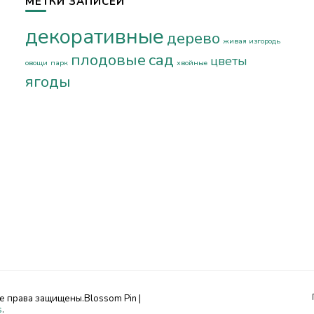
МЕТКИ ЗАПИСЕЙ
декоративные
дерево
живая изгородь
плодовые
сад
цветы
овощи
парк
хвойные
ягоды
се права защищены.
Blossom Pin |
s
.