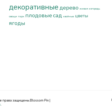
декоративные
дерево
живая изгородь
плодовые
сад
цветы
овощи
парк
хвойные
ягоды
се права защищены.
Blossom Pin |
s
.