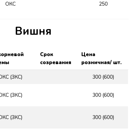
ОКС
250
Вишня
корневой
Срок
Цена
емы
созревания
розничная/ шт.
ОКС (ЗКС)
300 (600)
ОКС (ЗКС)
300 (600)
ОКС (ЗКС)
300 (600)