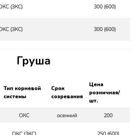
ОКС (ЗКС)
300 (600)
ОКС (ЗКС)
300 (600)
Груша
Цена
Тип корневой
Срок
розничная/
системы
созревания
шт.
ОКС
осенний
200
ОКС (ЗКС)
250 (600)